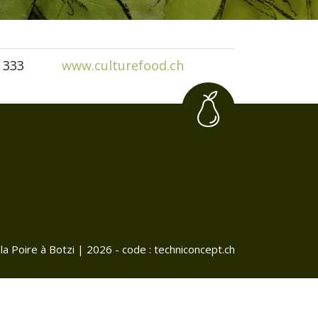
 333
www.culturefood.ch
la Poire à Botzi
| 2026
-
code :
techniconcept.ch