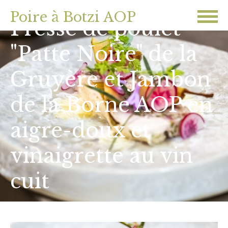
Poire à Botzi AOP
Pressé de poulet
"Patte Noire" de la
Gruyère et Jambon
de la Borne AOP en
aigre-doux et
vinaigrette au vin
cuit